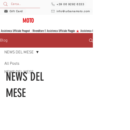
+39 06 9292 6333
Gift Card
info@urbanamoto.com
URBANA
MOTO
VENDITA E ASSISTENZA NUOVO E USATO
 Assistenza Ufficiale Peugeot - Rivenditore E Assistenza Ufficiale Piaggio 
Blog
NEWS DEL MESE
All Posts
NEWS DEL MESE
NEWS DEL
MESE