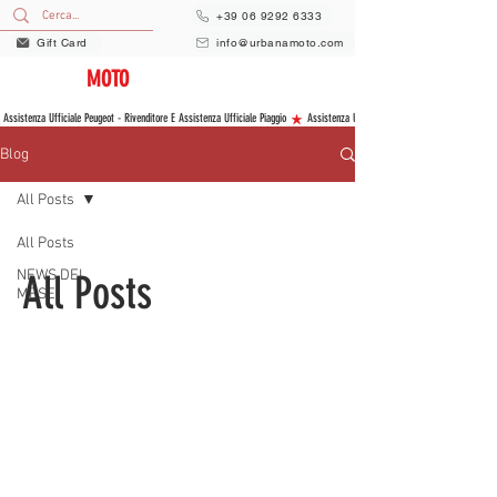
+39 06 9292 6333
Gift Card
info@urbanamoto.com
URBANA
MOTO
VENDITA E ASSISTENZA NUOVO E USATO
 Assistenza Ufficiale Peugeot - Rivenditore E Assistenza Ufficiale Piaggio 
Blog
All Posts
All Posts
NEWS DEL
All Posts
MESE