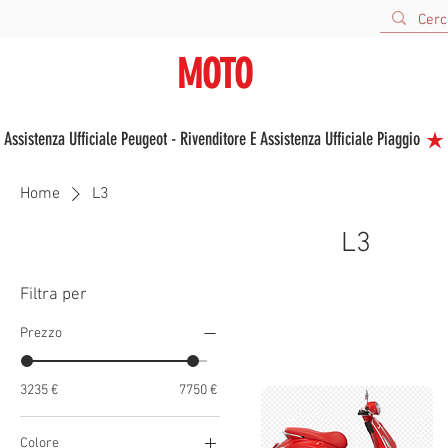
URBANA
MOTO
V
VENDITA E ASSISTENZA NUOVO E USATO
 Assistenza Ufficiale Peugeot - Rivenditore E Assistenza Ufficiale Piaggio 
Home
L3
L3
Filtra per
Prezzo
3235 €
7750 €
Colore