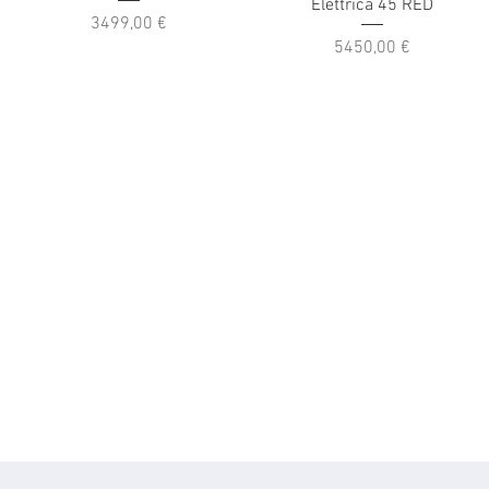
Elettrica 45 RED
Prezzo
3499,00 €
Prezzo
5450,00 €