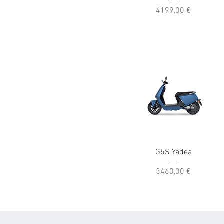
Prezzo
4199,00 €
G5S Yadea
Prezzo
3460,00 €