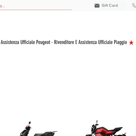
Gift Card
EICOLI NUOVI
VEICOLI USATI
VEICOLI ELETTRICI
ACCESSORI
S