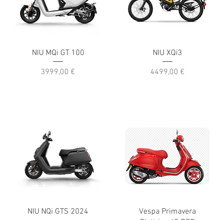
NIU MQi GT 100
NIU XQi3
Prezzo
Prezzo
3999,00 €
4499,00 €
NIU NQi GTS 2024
Vespa Primavera