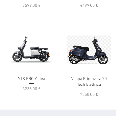
Prezzo
Prezzo
3599,00 €
4499,00 €
Y1S PRO Yadea
Vespa Primavera 70
Tech Elettrica
Prezzo
3235,00 €
Prezzo
7550,00 €