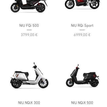
NIU FQi 500
NIU RQi Sport
Prezzo
Prezzo
3799,00 €
6999,00 €
NIU NQiX 300
NIU NQiX 500