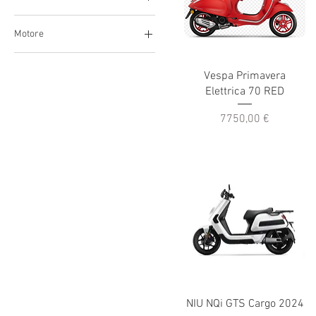
Motore
45
70
Vespa Primavera
Elettrica 70 RED
Extended Range
Standard Range
Prezzo
7750,00 €
Street
Wild
NIU NQi GTS Cargo 2024