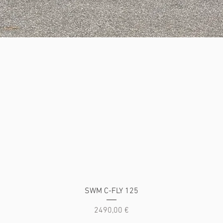
Vista rapida
SWM C-FLY 125
Prezzo
2490,00 €