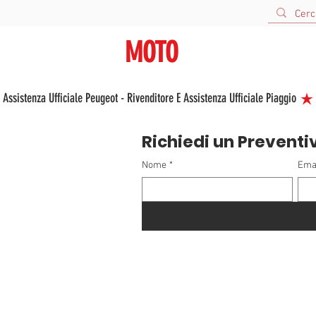
URBANA
MOTO
V
VENDITA E ASSISTENZA NUOVO E USATO
 Assistenza Ufficiale Peugeot - Rivenditore E Assistenza Ufficiale Piaggio 
Richiedi un Preventi
Nome
*
Ema