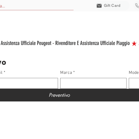
Gift Card
EICOLI NUOVI
VEICOLI USATI
VEICOLI ELETTRICI
ACCESSORI
S
vo
il
*
Marca
*
Mode
Preventivo