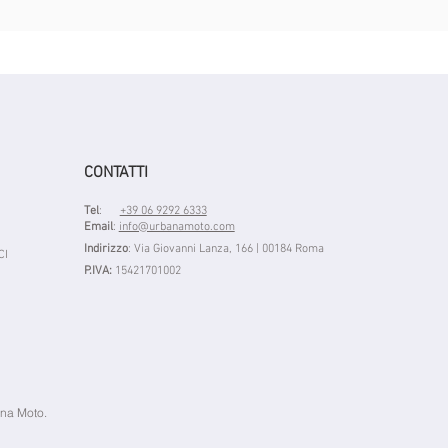
CONTATTI
Tel
:
+39 06 9292 6333
Email
:
info@urbanamoto.com
Indirizzo
: Via Giovanni Lanza, 166 | 00184 Roma
CI
P.IVA:
15421701002
na Moto.