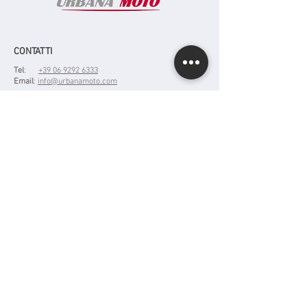
CONTATTI
Tel
:
+39 06 9292 6333
Email
:
info@urbanamoto.com
Indirizzo
: Via Giovanni Lanza, 166 |
00184 Roma
P.IVA:
15421701002
ISCRIVITI ALLA NOSTRA MAILING LIST PER
UN 10% DI SCONTO SULLA MANODOPERA
DEL TUO PRIMO SERVIZIO IN
ASSISTENZA!
Email
Invia