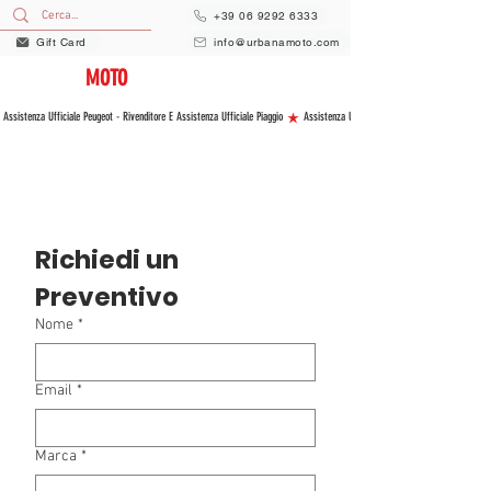
+39 06 9292 6333
Gift Card
info@urbanamoto.com
URBANA
MOTO
VENDITA E ASSISTENZA NUOVO E USATO
 Assistenza Ufficiale Peugeot - Rivenditore E Assistenza Ufficiale Piaggio 
Richiedi un 
Preventivo
Nome
*
Email
*
Marca
*