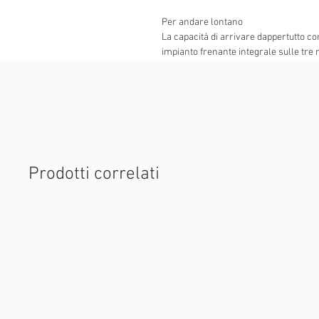
Per andare lontano
La capacità di arrivare dappertutto con
impianto frenante integrale sulle tre 
condizioni di massima sicurezza. A qu
livelli separati
e un pratico vano porta
all’interno con una
presa USB
.
Prodotti correlati