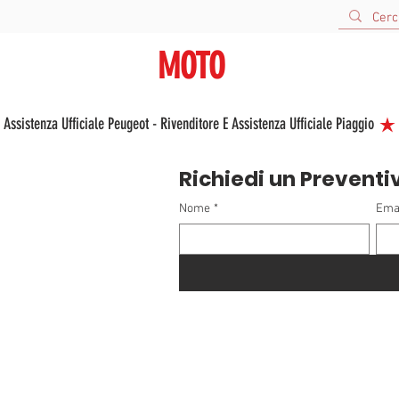
URBANA
MOTO
V
VENDITA E ASSISTENZA NUOVO E USATO
 Assistenza Ufficiale Peugeot - Rivenditore E Assistenza Ufficiale Piaggio 
Richiedi un Preventi
Nome
*
Ema