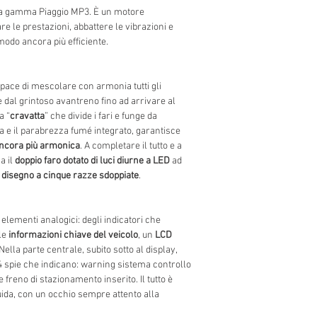
a gamma Piaggio MP3. È un motore
e le prestazioni, abbattere le vibrazioni e
modo ancora più efficiente.
pace di mescolare con armonia tutti gli
dal grintoso avantreno fino ad arrivare al
a “
cravatta
” che divide i fari e funge da
a e il parabrezza fumé integrato, garantisce
ancora più armonica
. A completare il tutto e a
a il
doppio faro dotato di luci diurne a LED
ad
 disegno a cinque razze sdoppiate
.
elementi analogici: degli indicatori che
le
informazioni chiave del veicolo
, un
LCD
 Nella parte centrale, subito sotto al display,
4 spie che indicano: warning sistema controllo
 e freno di stazionamento inserito. Il tutto è
uida, con un occhio sempre attento alla