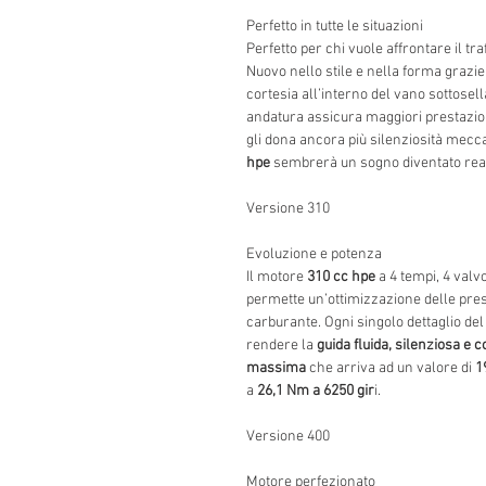
Perfetto in tutte le situazioni
Perfetto per chi vuole affrontare il tr
Nuovo nello stile e nella forma grazie 
cortesia all’interno del vano sottosell
andatura assicura maggiori prestazion
gli dona ancora più silenziosità mecca
hpe
sembrerà un sogno diventato real
Versione 310
Evoluzione e potenza
Il motore
310 cc hpe
a 4 tempi, 4 valvo
permette un’ottimizzazione delle pre
carburante. Ogni singolo dettaglio del
rendere la
guida fluida, silenziosa e 
massima
che arriva ad un valore di
1
a
26,1 Nm a 6250 gir
i.
Versione 400
Motore perfezionato