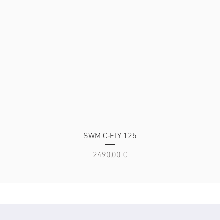
Vista rapida
SWM C-FLY 125
Prezzo
2490,00 €