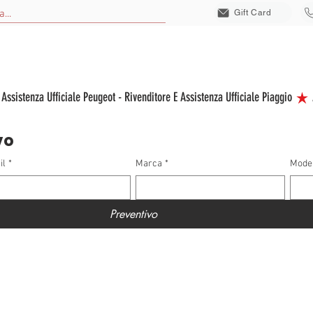
Gift Card
EICOLI NUOVI
VEICOLI USATI
VEICOLI ELETTRICI
ACCESSORI
S
vo
il
*
Marca
*
Mode
Preventivo