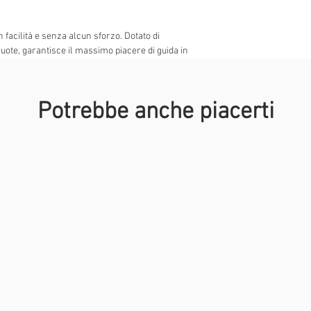
 facilità e senza alcun sforzo. Dotato di
ruote, garantisce il massimo piacere di guida in
esto, si aggiungono la
sella con seduta su due
oggetti dotato di cassetto e equipaggiato
Potrebbe anche piacerti