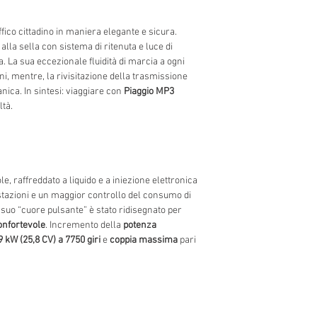
affico cittadino in maniera elegante e sicura.
alla sella con sistema di ritenuta e luce di
a. La sua eccezionale fluidità di marcia a ogni
i, mentre, la rivisitazione della trasmissione
nica. In sintesi: viaggiare con
Piaggio MP3
tà.
le, raffreddato a liquido e a iniezione elettronica
stazioni e un maggior controllo del consumo di
 suo “cuore pulsante” è stato ridisegnato per
confortevole
. Incremento della
potenza
9 kW (25,8 CV) a 7750 giri
e
coppia massima
pari