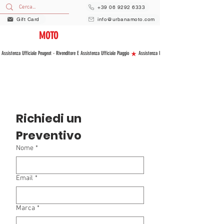
+39 06 9292 6333
Gift Card
info@urbanamoto.com
URBANA
MOTO
VENDITA E ASSISTENZA NUOVO E USATO
 Assistenza Ufficiale Peugeot - Rivenditore E Assistenza Ufficiale Piaggio 
Richiedi un 
Preventivo
Nome
*
Email
*
Marca
*