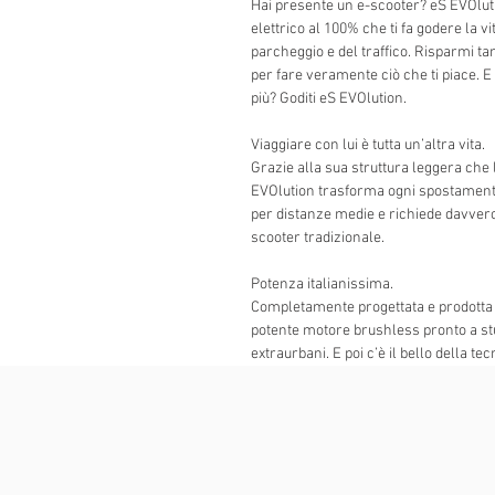
Hai presente un e-scooter? eS EVOluti
elettrico al 100% che ti fa godere la 
parcheggio e del traffico. Risparmi ta
per fare veramente ciò che ti piace. E in 
più? Goditi eS EVOlution.
Viaggiare con lui è tutta un’altra vita.
Grazie alla sua struttura leggera ch
EVOlution trasforma ogni spostamento 
per distanze medie e richiede davver
scooter tradizionale.
Potenza italianissima.
Completamente progettata e prodotta i
potente motore brushless pronto a stup
extraurbani. E poi c’è il bello della te
vuoi, tre velocità di marcia per asseco
bordo che ti mostra costantemente il liv
viaggiare è a portata di mano.