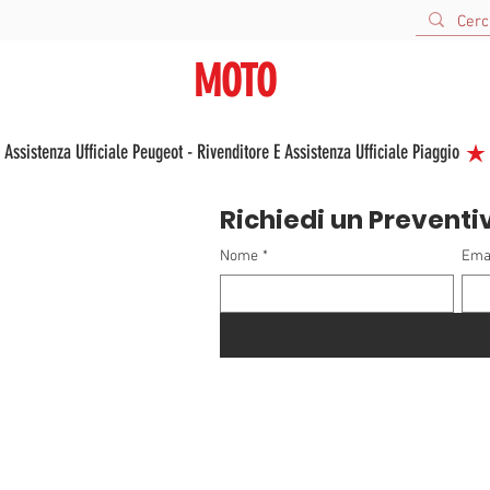
URBANA
MOTO
V
VENDITA E ASSISTENZA NUOVO E USATO
 Assistenza Ufficiale Peugeot - Rivenditore E Assistenza Ufficiale Piaggio 
Richiedi un Preventi
Nome
*
Ema