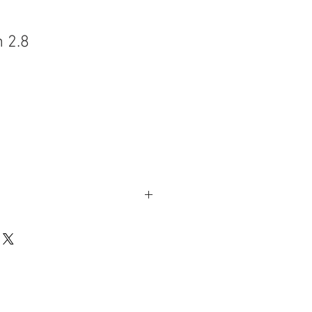
n 2.8
o