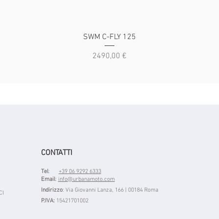
Vista rapida
SWM C-FLY 125
Prezzo
2490,00 €
CONTATTI
Tel
:
+39 06 9292 6333
Email
:
info@urbanamoto.com
Indirizzo
: Via Giovanni Lanza, 166 | 00184 Roma
CI
P.IVA:
15421701002