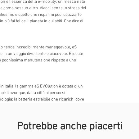
on è l’essenza della e-mobility: un mezzo nato
vita come nessun altro. Viaggi senza lo stress del
ntissimo e quello che risparmi puoi utilizzarlo
più fai felice il pianeta in cui abiti. Che dire di
e lo rende incredibilmente maneggevole, eS
in un viaggio divertente e piacevole. È ideale
o pochissima manutenzione rispetto a uno
n Italia, la gamma eS EVOlution è dotata di un
irti ovunque, dalla città ai percorsi
cnologia: la batteria estraibile che ricarichi dove
ndare il ritmo della tua guida e il computer di
ello di carica, la velocità e i km percorsi. Il tuo
Potrebbe anche piacerti