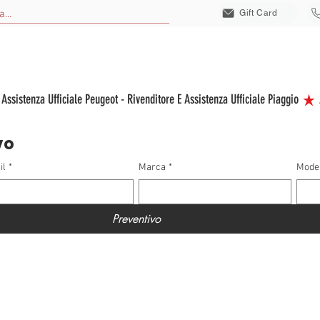
Gift Card
EICOLI NUOVI
VEICOLI USATI
VEICOLI ELETTRICI
ACCESSORI
S
vo
il
*
Marca
*
Mode
Preventivo