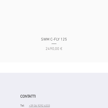
Vista rapida
SWM C-FLY 125
Prezzo
2490,00 €
CONTATTI
Tel
:
+39 06 9292 6333