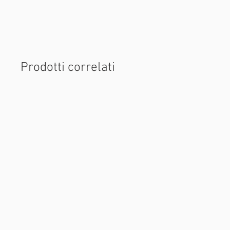
ANELLO ANTIFURTO AL CINTURINO
ELASTICO FERMACINTURINO
Prodotti correlati