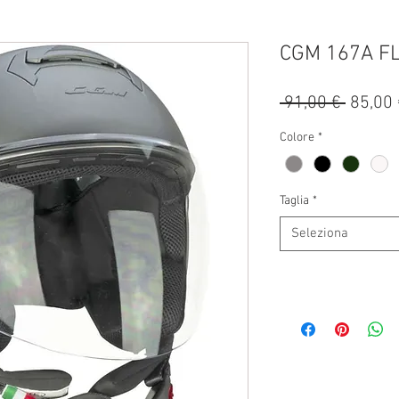
CGM 167A F
Prezzo
 91,00 € 
85,00 
regola
Colore
*
Taglia
*
Seleziona