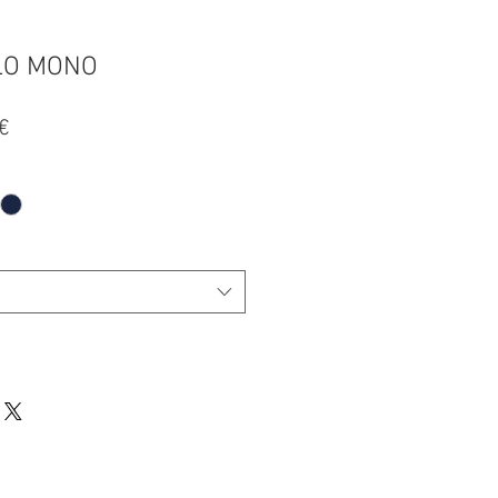
LO MONO
Prezzo
€
re
scontato