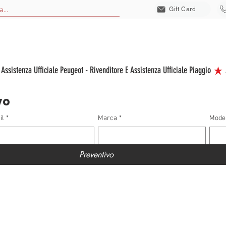
Gift Card
EICOLI NUOVI
VEICOLI USATI
VEICOLI ELETTRICI
ACCESSORI
S
vo
il
*
Marca
*
Mode
Preventivo