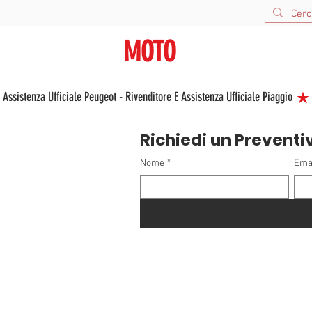
URBANA
MOTO
V
VENDITA E ASSISTENZA NUOVO E USATO
 Assistenza Ufficiale Peugeot - Rivenditore E Assistenza Ufficiale Piaggio 
Richiedi un Preventi
Nome
*
Ema