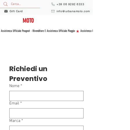
+39 06 9292 6333
Gift Card
info@urbanamoto.com
URBANA
MOTO
VENDITA E ASSISTENZA NUOVO E USATO
 Assistenza Ufficiale Peugeot - Rivenditore E Assistenza Ufficiale Piaggio 
Richiedi un 
Preventivo
Nome
*
Email
*
Marca
*