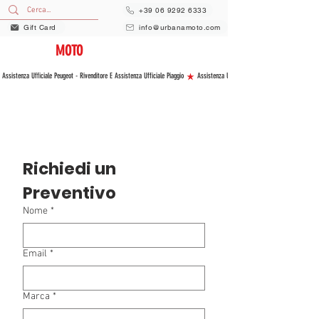
+39 06 9292 6333
Gift Card
info@urbanamoto.com
URBANA
MOTO
VENDITA E ASSISTENZA NUOVO E USATO
 Assistenza Ufficiale Peugeot - Rivenditore E Assistenza Ufficiale Piaggio 
Richiedi un 
Preventivo
Nome
*
Email
*
Marca
*