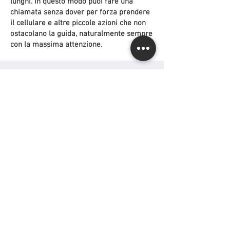
lunghi. In questo modo puoi fare una
chiamata senza dover per forza prendere
il cellulare e altre piccole azioni che non
ostacolano la guida, naturalmente sempre
con la massima attenzione.
CONTATTI
Tel
:
+39 06 9292 6333
Email
:
info@urbanamoto.com
Indirizzo
: Via Giovanni Lanza, 166 |
00184 Roma
P.IVA:
15421701002
ISCRIVITI ALLA NOSTRA MAILING LIST PER
UN 10% DI SCONTO SULLA MANODOPERA