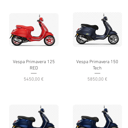
Vespa Primavera 125
Vespa Primavera 150
RED
Tech
Prezzo
Prezzo
5450,00 €
5850,00 €