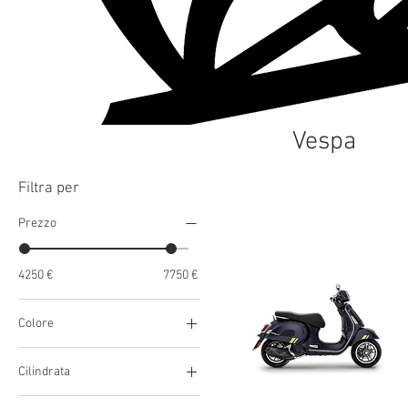
Vespa
Filtra per
Prezzo
4250 €
7750 €
Colore
Cilindrata
125cc