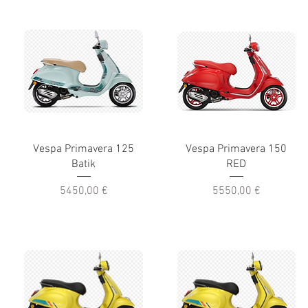
Vespa Primavera 125
Vespa Primavera 150
Batik
RED
Prezzo
Prezzo
5450,00 €
5550,00 €