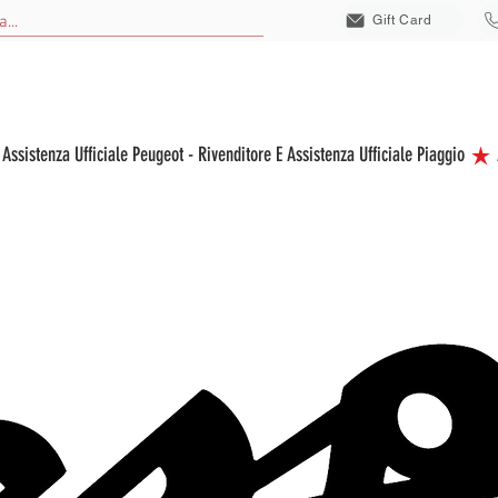
Gift Card
EICOLI NUOVI
VEICOLI USATI
VEICOLI ELETTRICI
ACCESSORI
S