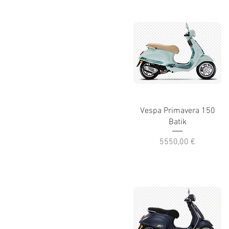
Vespa Primavera 150
Batik
Prezzo
5550,00 €