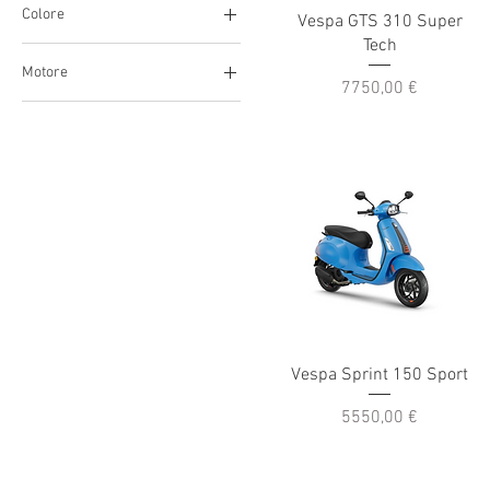
Colore
150cc
Vespa GTS 310 Super
Tech
RED
310cc
Motore
50cc
Prezzo
7750,00 €
45
70
125cc
150cc
310cc
50cc
Vespa Sprint 150 Sport
Prezzo
5550,00 €