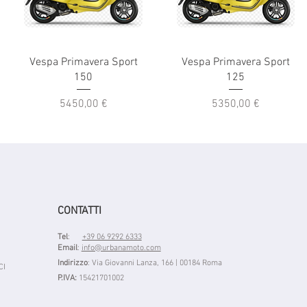
Vespa Primavera Sport
Vespa Primavera Sport
150
125
Prezzo
Prezzo
5450,00 €
5350,00 €
CONTATTI
Tel
:
+39 06 9292 6333
Email
:
info@urbanamoto.com
Indirizzo
: Via Giovanni Lanza, 166 | 00184 Roma
CI
P.IVA:
15421701002